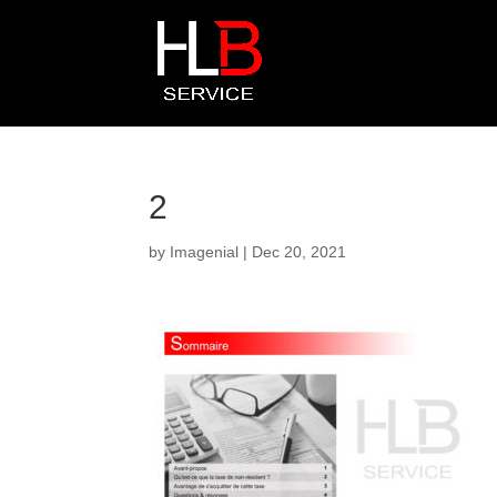
2
by
Imagenial
|
Dec 20, 2021